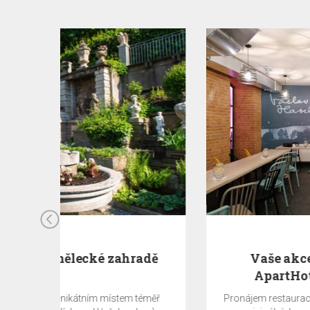
radě
Vaše akce v restauraci EA
ApartHotelu Melantrich
 téměř
Pronájem restaurace / salonku. Užijte si svoji akci