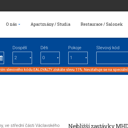
O nás
Apartmány / Studia
Restaurace / Salonek
Dospělí
Děti
Pokoje
Slevový kód
ím slevového kódu EALOYALTY získáte slevu 11%. Nevztahuje se na speciální
Nejbližší zastávky MH
y, ve střední části Václavského