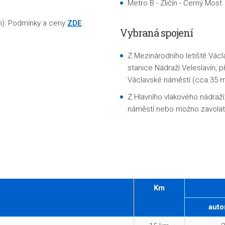
Metro B - Zličín - Černý Most
m): Podmínky a ceny
ZDE
.
Vybraná spojení
Z Mezinárodního letiště Václ
stanice
Nádraží Veleslavín
, 
Václavské náměstí (cca 35 m
Z Hlavního vlakového nádraží
náměstí nebo možno zavolat 
Km
auto