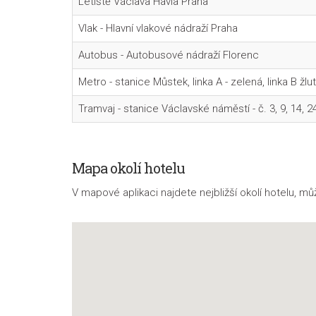
Letiště Václava Havla Praha
Vlak - Hlavní vlakové nádraží Praha
Autobus - Autobusové nádraží Florenc
Metro - stanice Můstek, linka A - zelená, linka B žlu
Tramvaj - stanice Václavské náměstí - č. 3, 9, 14, 
Mapa okolí hotelu
V mapové aplikaci najdete nejbližší okolí hotelu, mů