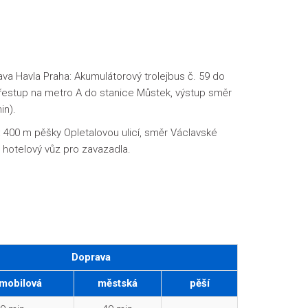
ava Havla Praha: Akumulátorový trolejbus č. 59 do
přestup na metro A do stanice Můstek, výstup směr
in).
: 400 m pěšky Opletalovou ulicí, směr Václavské
hotelový vůz pro zavazadla.
Doprava
mobilová
městská
pěší