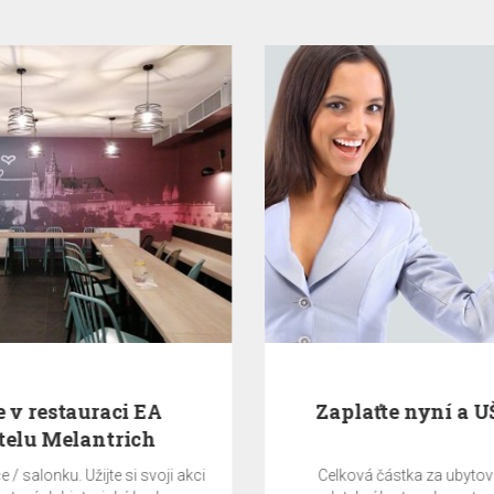
Zaplaťte nyní a UŠETŘETE 5%
Celková částka za ubytování bude stažena