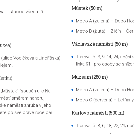
Můstek (50 m)
ají i stanice všech tří
Metro A (zelená) – Depo Ho
Metro B (žlutá) – Zličín – Če
Václavské náměstí (50 m)
uzea)
Tramvaj č. 3, 9, 14, 24; noční 
(ulice Vodičkova a Jindřišská).
linka 91; pro osoby se sníže
lejemi.
Muzeum (280 m)
ůstku)
Metro A (zelená) – Depo Ho
 „Můstek“ (souběh ulic Na
náměstí směrem nahoru,
Metro C (červená) – Letňany
vské náměstí zhruba v jeho
Karlovo náměstí (500 m)
ete po své pravé ruce pár
Tramvaj č. 3, 6, 18, 22, 24; noč