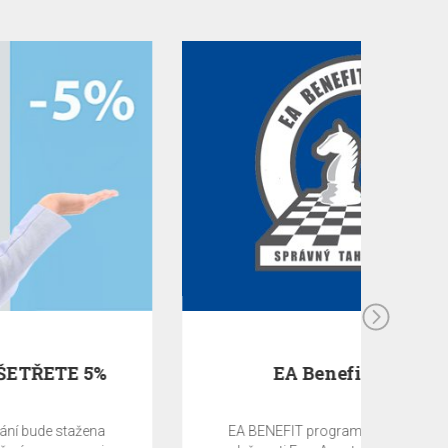
EA Benefit Program
EA BENEFIT program je odměnou klientům