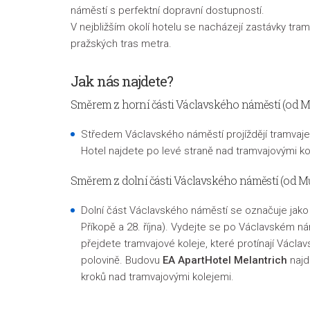
náměstí s perfektní dopravní dostupností.
V nejbližším okolí hotelu se nacházejí zastávky tramv
pražských tras metra.
Jak nás najdete?
Směrem z horní části Václavského náměstí (od M
Středem Václavského náměstí projíždějí tramvaje 
Hotel najdete po levé straně nad tramvajovými ko
Směrem z dolní části Václavského náměstí (od M
Dolní část Václavského náměstí se označuje jako
Příkopě a 28. října). Vydejte se po Václavském 
přejdete tramvajové koleje, které protínají Václa
polovině. Budovu
EA ApartHotel Melantrich
najd
kroků nad tramvajovými kolejemi.