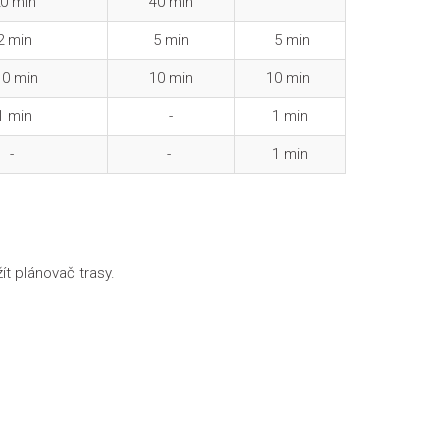
0 min
40 min
2 min
5 min
5 min
0 min
10 min
10 min
1 min
-
1 min
-
-
1 min
ít plánovač trasy.