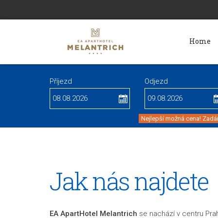
Home
Příjezd
Odjezd
Nejlepší možná cena! Zadán
Jak nás najdete
EA ApartHotel Melantrich
se nachází v centru Prah