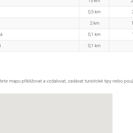
15 km
2
0,5 km
2 km
1
tá
0,1 km
24
0,1 km
žete mapu přibližovat a vzdalovat, zadávat turisitcké tipy nebo použ