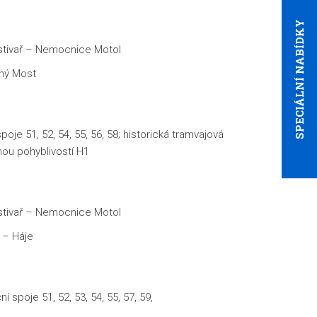
SPECIÁLNÍ NABÍDKY
stivař – Nemocnice Motol
rný Most
spoje 51, 52, 54, 55, 56, 58; historická tramvajová
nou pohyblivostí H1
stivař – Nemocnice Motol
 – Háje
ní spoje 51, 52, 53, 54, 55, 57, 59,