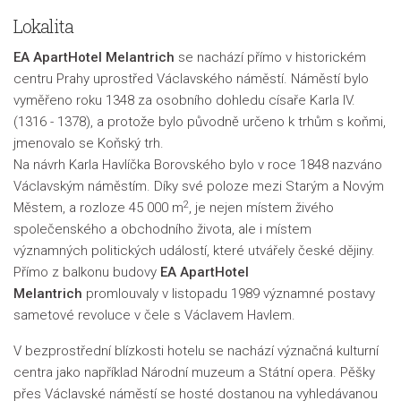
Lokalita
EA ApartHotel Melantrich
se nachází přímo v historickém
centru Prahy uprostřed Václavského náměstí. Náměstí bylo
vyměřeno roku 1348 za osobního dohledu císaře Karla IV.
(1316 - 1378), a protože bylo původně určeno k trhům s koňmi,
jmenovalo se Koňský trh.
Na návrh Karla Havlíčka Borovského bylo v roce 1848 nazváno
Václavským náměstím. Díky své poloze mezi Starým a Novým
2
Městem, a rozloze 45 000 m
, je nejen místem živého
společenského a obchodního života, ale i místem
významných politických událostí, které utvářely české dějiny.
Přímo z balkonu budovy
EA ApartHotel
Melantrich
promlouvaly v listopadu 1989 významné postavy
sametové revoluce v čele s Václavem Havlem.
V bezprostřední blízkosti hotelu se nachází význačná kulturní
centra jako například Národní muzeum a Státní opera. Pěšky
přes Václavské náměstí se hosté dostanou na vyhledávanou