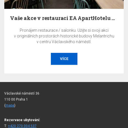
Vaše akce v restauraci EA ApartHotelu Melantrich
Pronájem restaurace / salonku. Užijte si svoji akci
v originálních prostorách historické budovy Melantrichu
v centru Václavského náměstí.
VÍCE
Václavské náměstí 36
110 00 Praha 1
(
mapa
)
Rezervace ubytování:
T:
+420 270 004 537