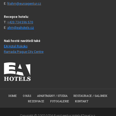
E:
fitahm@euroagentur.cz
Recepce hotelu:
T:
+420 734 596 570
E:
ahm@eahotels.cz
Naši hosté navštívili také
EA Hotel Rokoko
Ramada Prague City Centre
HOME
O NÁS
APARTMÁNY / STUDIA
RESTAURACE / SALONEK
REZERVACE
FOTOGALERIE
KONTAKT
Copyright © 2007-2026 EuroAgentur Hotels&Travel a.s.