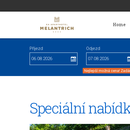
Home
Příjezd
Odjezd
Nejlepší možná cena! Zadán
Speciální nabíd