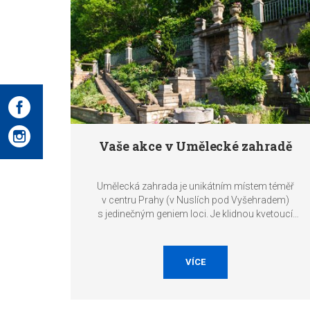
Vaše akce v Umělecké zahradě
Umělecká zahrada je unikátním místem téměř
v centru Prahy (v Nuslích pod Vyšehradem)
s jedinečným geniem loci. Je klidnou kvetoucí
oázou uprostřed metropole. Právě zde můžete
uspořádat svoji soukromou či firemní akci, ať již je
to svatba, garden party, konference, prezentace,
VÍCE
koncert, společenský večírek, degustace, výstava
apod.