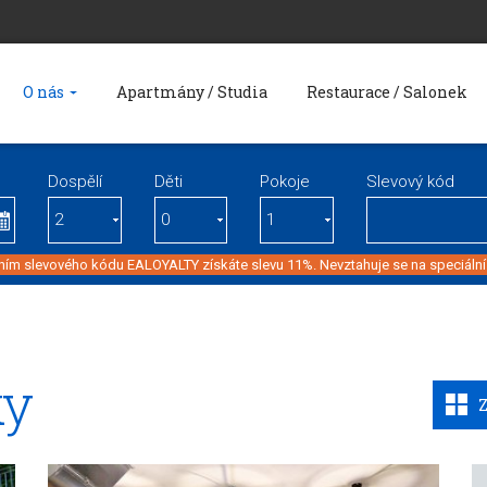
O nás
Apartmány / Studia
Restaurace / Salonek
Dospělí
Děti
Pokoje
Slevový kód
ím slevového kódu EALOYALTY získáte slevu 11%. Nevztahuje se na speciální
ky