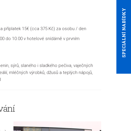
SPECIÁLNÍ NABÍDKY
a příplatek 15€ (cca 375 Kč) za osobu / den
00 do 10.00 v hotelové snídárně v prvním
enin, sýrů, slaného i sladkého pečiva, vaječných
eálií, mléčných výrobků, džusů a teplých nápojů,
l
vání