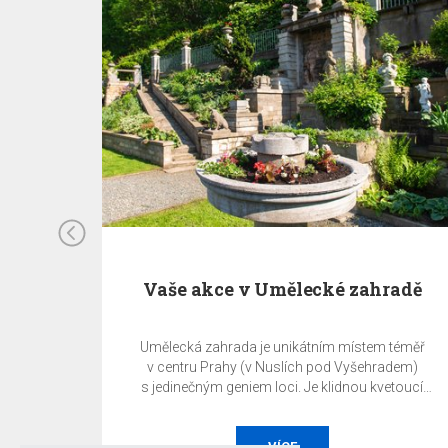
hradě
Vaše akce v restauraci EA
ApartHotelu Melantrich
m téměř
Pronájem restaurace / salonku. Užijte si svoji akci
radem)
v originálních prostorách historické budovy
vetoucí
Melantrichu v centru Václavského náměstí.
e můžete
 ať již je
ezentace,
VÍCE