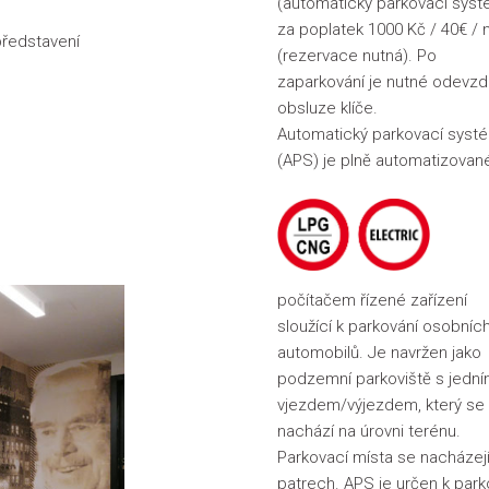
(automatický parkovací syst
za poplatek 1000 Kč / 40€ / 
představení
(rezervace nutná).
Po
zaparkování je nutné odevzd
obsluze klíče.
Automatický parkovací syst
(APS) je plně automatizovan
počítačem řízené zařízení
sloužící k parkování osobníc
automobilů. Je navržen jako
podzemní parkoviště s jedn
vjezdem/výjezdem, který se
nachází na úrovni terénu.
Parkovací místa se nacházej
patrech. APS je určen k par