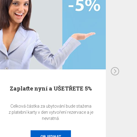
EA Benefit Program
EA BENEFIT program je odměnou klientům
společnosti EuroAgentur Hotels&Travel za jejich
věrnost EA Hotels.
VÍCE